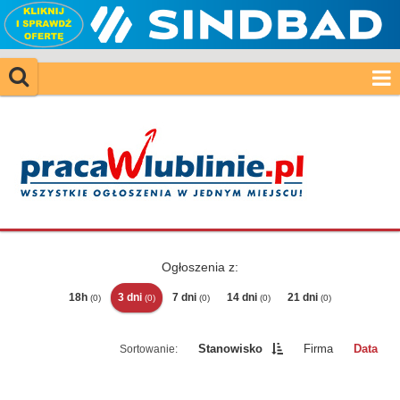
Ogłoszenia z:
18h
3 dni
7 dni
14 dni
21 dni
(0)
(0)
(0)
(0)
(0)
Stanowisko
Firma
Data