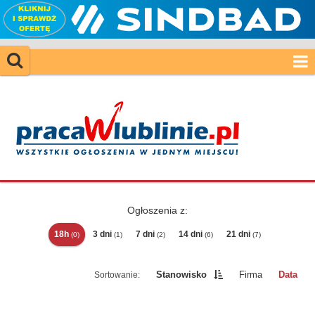
Ogłoszenia z:
18h
3 dni
7 dni
14 dni
21 dni
(0)
(1)
(2)
(6)
(7)
Stanowisko
Firma
Data