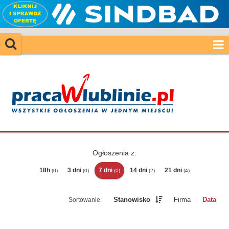
Ogłoszenia z:
18h
3 dni
7 dni
14 dni
21 dni
(0)
(0)
(0)
(2)
(4)
Stanowisko
Firma
Data