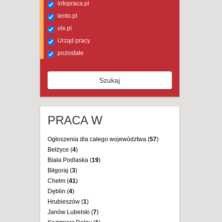
infopraca.pl
lento.pl
olx.pl
Urząd pracy
pozostałe
Szukaj
PRACA W
Ogłoszenia dla całego województwa (
57
)
Bełżyce (
4
)
Biała Podlaska (
19
)
Biłgoraj (
3
)
Chełm (
41
)
Dęblin (
4
)
Hrubieszów (
1
)
Janów Lubelski (
7
)