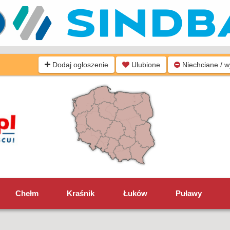
Dodaj ogłoszenie
Ulubione
Niechciane / 
Chełm
Kraśnik
Łuków
Puławy