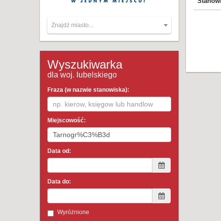
Stanow
Znajdź miasto...
Wyszukiwarka
dla woj. lubelskiego
Fraza (w nazwie stanowiska):
Miejscowość:
Data od:
Data do:
Wyróżnione