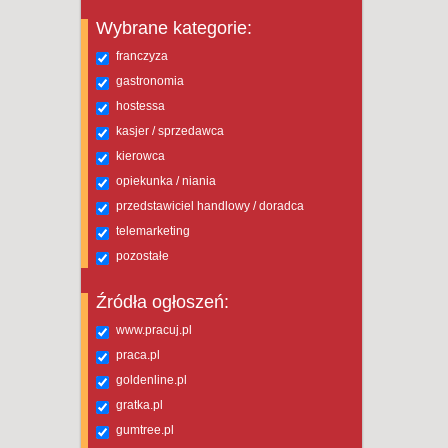
Wybrane kategorie:
franczyza
gastronomia
hostessa
kasjer / sprzedawca
kierowca
opiekunka / niania
przedstawiciel handlowy / doradca
telemarketing
pozostałe
Źródła ogłoszeń:
www.pracuj.pl
praca.pl
goldenline.pl
gratka.pl
gumtree.pl