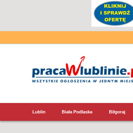
Lublin
Biała Podlaska
Biłgoraj