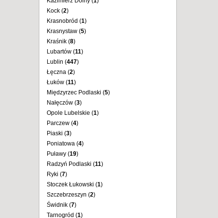
Kazimierz Dolny (
1
)
Kock (
2
)
Krasnobród (
1
)
Krasnystaw (
5
)
Kraśnik (
8
)
Lubartów (
11
)
Lublin (
447
)
Łęczna (
2
)
Łuków (
11
)
Międzyrzec Podlaski (
5
)
Nałęczów (
3
)
Opole Lubelskie (
1
)
Parczew (
4
)
Piaski (
3
)
Poniatowa (
4
)
Puławy (
19
)
Radzyń Podlaski (
11
)
Ryki (
7
)
Stoczek Łukowski (
1
)
Szczebrzeszyn (
2
)
Świdnik (
7
)
Tarnogród (
1
)