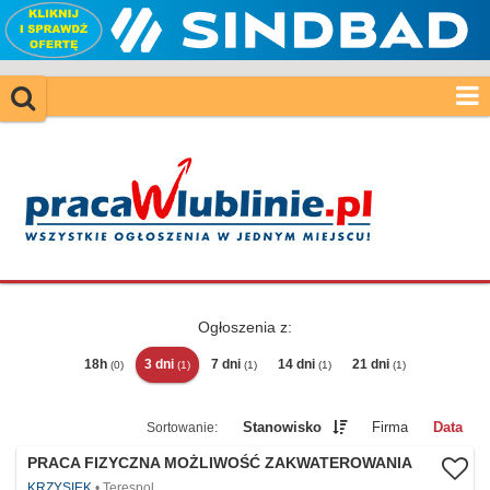
Ogłoszenia z:
18h
3 dni
7 dni
14 dni
21 dni
(0)
(1)
(1)
(1)
(1)
Stanowisko
Firma
Data
PRACA FIZYCZNA MOŻLIWOŚĆ ZAKWATEROWANIA
KRZYSIEK
Terespol