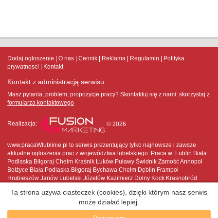
Dodaj ogłoszenie
O nas
Cennik
Reklama
Regulamin
Polityka
prywatnosci
Kontakt
Kontakt z administracją serwisu
Masz pytania, problem, propozycje pracy? Skontaktuj się z nami:
skorzystaj z
formularza kontaktowego
Realizacja:
© 2026
www.pracaWlublinie.pl to serwis prezentujący tylko najnowsze i zawsze
aktualne ogłoszenia prac z województwa lubelskiego. Praca w: Lublin Biała
Podlaska Biłgoraj Chełm Kraśnik Łuków Puławy Świdnik Zamość Annopol
Bełżyce Biała Podlaska Biłgoraj Bychawa Chełm Dęblin Frampol
Hrubieszów Janów Lubelski Józefów Kazimierz Dolny Kock Krasnobród
Krasnystaw Kraśnik Lubartów Lublin Łaszczów Łęczna Łuków Międzyrzec
Ta strona używa ciasteczek (cookies), dzięki którym nasz serwis
Podlaski Modliborzyce Nałęczów Opole Lubelskie Ostrów Lubelski Parczew
może działać lepiej.
Piaski Poniatowa Puławy Radzyń Podlaski Rejowiec Fabryczny Ryki Stoczek
Łukowski Szczebrzeszyn Świdnik Tarnogród Terespol Tomaszów Lubelski